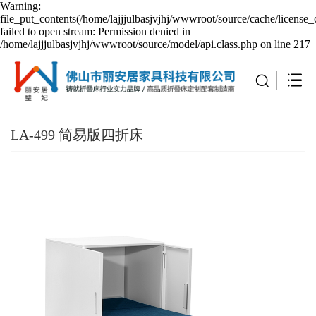
Warning:
file_put_contents(/home/lajjjulbasjvjhj/wwwroot/source/cache/license_
failed to open stream: Permission denied in
/home/lajjjulbasjvjhj/wwwroot/source/model/api.class.php on line 217
LA-499 简易版四折床