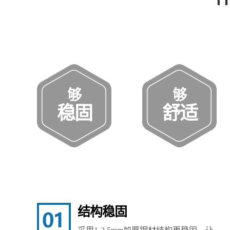
够
够
稳固
舒适
结构稳固