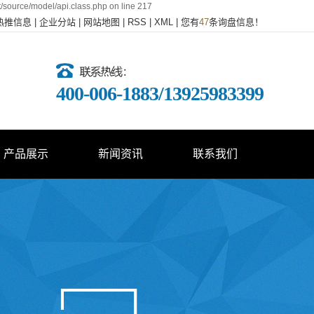
t/source/model/api.class.php on line 217
热推信息
|
企业分站
|
网站地图
|
RSS
|
XML
|
您有
47
条询盘信息！
400-006-1883/13925983399
产品展示
新闻资讯
联系我们