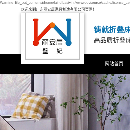
Warning: file_put_contents(/home/lajjjulbasjvjhj/wwwroot/source/cache/license_cac
欢迎来到广东丽安居家具制造有限公司官网！
铸就折叠
高品质折叠
网站首页