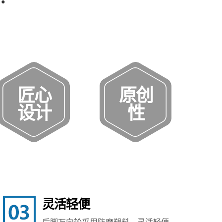
匠心
原创
设计
性
灵活轻便