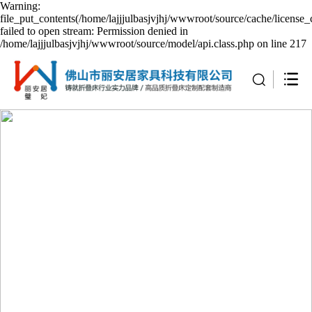
Warning:
file_put_contents(/home/lajjjulbasjvjhj/wwwroot/source/cache/license_
failed to open stream: Permission denied in
/home/lajjjulbasjvjhj/wwwroot/source/model/api.class.php on line 217