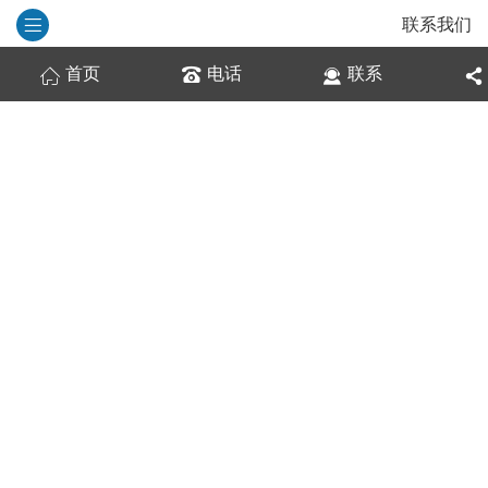
联系我们
首页
电话
联系
联系我们
广东丽安居家具制造有限公司
佛山市璧妃家居科技有限公司
地址：佛山市禅城区南庄镇富兴路36号
4座首层1号A002
手机：蔡小姐13925983399
电 话：400 006 1883
QQ：2069667016
邮箱：lianjkj@163.com