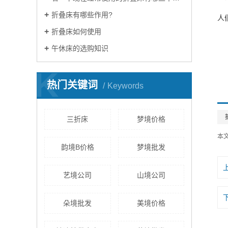
折叠床有哪些作用?
人
折叠床如何使用
午休床的选购知识
K
热门关键词
Keywords
三折床
梦境价格
本
韵境B价格
梦境批发
艺境公司
山境公司
朵境批发
美境价格