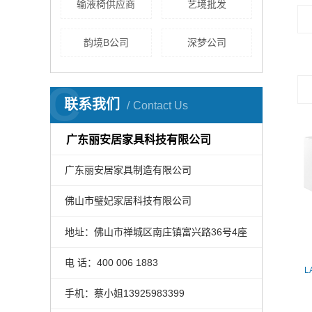
输液椅供应商
艺境批发
韵境B公司
深梦公司
C
联系我们
Contact Us
广东丽安居家具科技有限公司
广东丽安居家具制造有限公司
佛山市璧妃家居科技有限公司
地址：佛山市禅城区南庄镇富兴路36号4座
LA-428豪华四折床（带枕型带挡光板）（zhuanli产品）
电 话：400 006 1883
400 006 1883
L
手机：蔡小姐13925983399