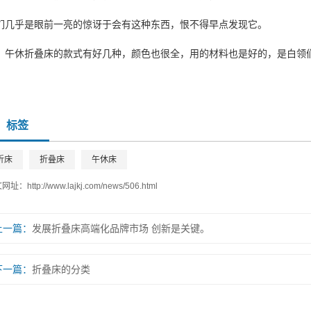
们几乎是眼前一亮的惊讶于会有这种东西，恨不得早点发现它。
午休折叠床的款式有好几种，颜色也很全，用的材料也是好的，是白领
标签
折床
折叠床
午休床
文网址：
http://www.lajkj.com/news/506.html
上一篇：
发展折叠床高端化品牌市场 创新是关键。
下一篇：
折叠床的分类