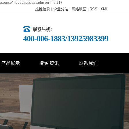
t/source/model/api.class.php on line 217
热推信息
|
企业分站
|
网站地图
|
RSS
|
XML
400-006-1883/13925983399
产品展示
新闻资讯
联系我们