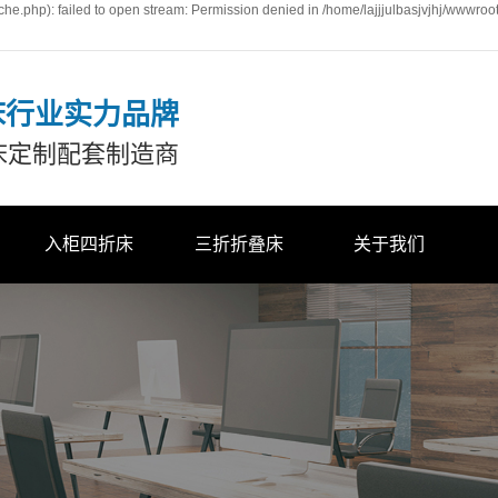
he.php): failed to open stream: Permission denied in /home/lajjjulbasjvjhj/wwwroo
床行业实力品牌
床定制配套制造商
入柜四折床
三折折叠床
关于我们