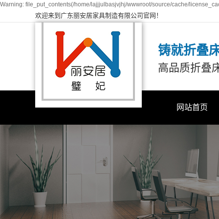
Warning: file_put_contents(/home/lajjjulbasjvjhj/wwwroot/source/cache/license_cac
欢迎来到广东丽安居家具制造有限公司官网！
铸就折叠
高品质折叠
网站首页