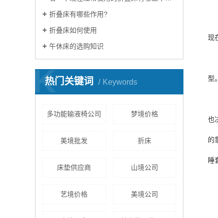
折叠床有哪些作用?
折叠床如何使用
现
午休床的选购知识
K
型
热门关键词
Keywords
多功能输液椅公司
梦境价格
也
的
美境批发
折床
睡
床垫供应商
山境公司
艺境价格
美境公司