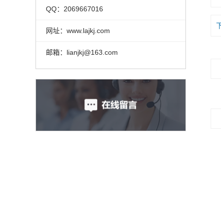
QQ：2069667016
网址：www.lajkj.com
邮箱：lianjkj@163.com