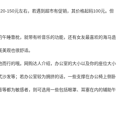
0-150元左右，若遇到超市有促销，其价格起码100元。但
的午睡靠枕，就带有听音乐的功能，还有女友最喜欢的海马造
既美观也很舒适。
地而行的哦。网购达人介绍，办公室的大小以及你的座位大小
式沙发等；若办公室较为拥挤的话，一些支撑在办公椅上侧卧
音等都为敏感者，则可选用一些包括眼罩、耳塞在内的辅助午