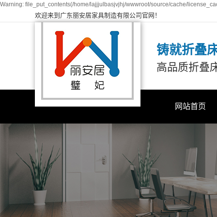
Warning: file_put_contents(/home/lajjjulbasjvjhj/wwwroot/source/cache/license_cac
欢迎来到广东丽安居家具制造有限公司官网！
铸就折叠
高品质折叠
网站首页