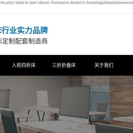
he.php): failed to open stream: Permission denied in /home/lajjjulbasjvjhj/wwwroo
床行业实力品牌
床定制配套制造商
入柜四折床
三折折叠床
关于我们