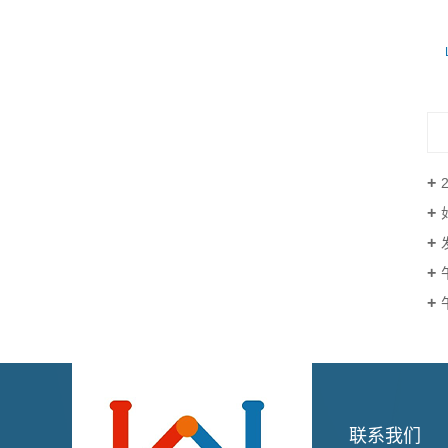
LA-508薄型四折床（zhuanli产品）
联系我们