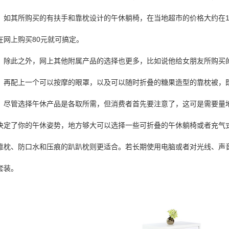
如其所购买的有扶手和靠枕设计的午休躺椅，在当地超市的价格大约在12
在网上购买80元就可搞定。
除此之外，网上其他附属产品的选择也更多，比如说他给女朋友所购买
。再配上一个可以按摩的眼罩，以及可以随时折叠的糖果造型的靠枕被，
尽管选择午休产品是各取所需，但消费者首先要注意了，这可是需要量
决定了你的午休姿势，地方够大可以选择一些可折叠的午休躺椅或者充气
靠枕、防口水和压痕的趴趴枕则更适合。若长期使用电脑或者对光线、声
套装。