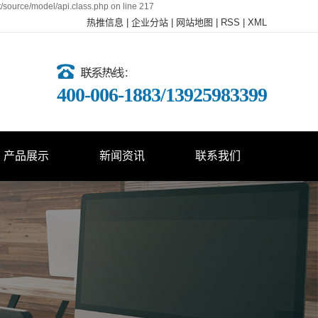
t/source/model/api.class.php on line 217
热推信息
|
企业分站
|
网站地图
|
RSS
|
XML
400-006-1883/13925983399
产品展示
新闻资讯
联系我们