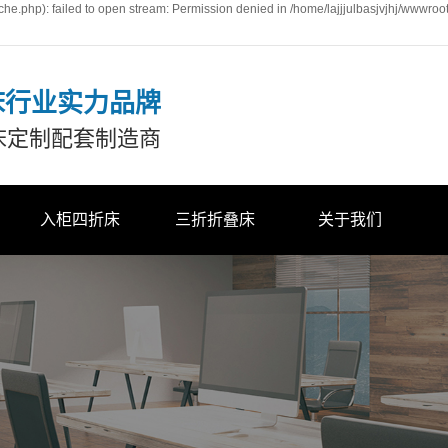
he.php): failed to open stream: Permission denied in /home/lajjjulbasjvjhj/wwwroo
床行业实力品牌
床定制配套制造商
入柜四折床
三折折叠床
关于我们