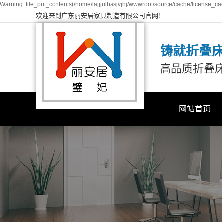
Warning: file_put_contents(/home/lajjjulbasjvjhj/wwwroot/source/cache/license_cac
欢迎来到广东丽安居家具制造有限公司官网！
铸就折叠
高品质折叠
网站首页