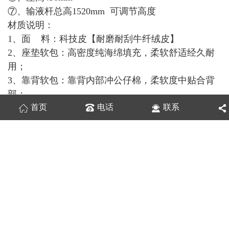
⑦、输液杆总高1520mm 可调节高度
材质说明：
1、面 料：科技皮【耐磨耐刮牛纤绒皮】
2、座垫软包：高密度纯海绵填充，柔软舒适经久耐
用；
3、靠背软包：靠背内部冲公仔棉，柔软度中贴合背
部；
4、实木框架：多道工序处理，烘干、防霉处理、杀
首页
电话
联系
虫、消毒等；
5、进口蛇形弹簧底架 ，横担支撑，600斤承重，耐
用不变形；
6、外置优质深冲水杯，可放置大中小爆米花及手机
其他物品；
7、可调节不锈钢输液架；
8、净重量：多功能款式30KG 毛重量：多功能款式
34kG