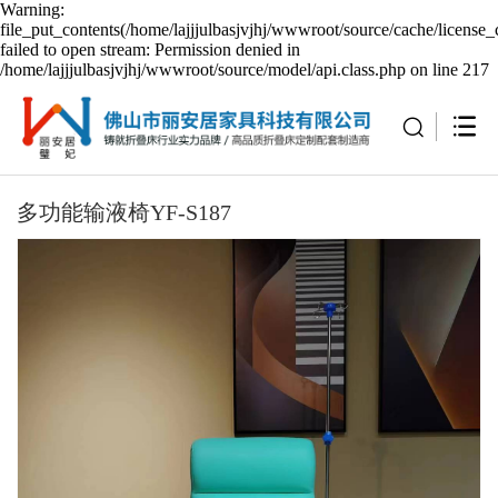
Warning:
file_put_contents(/home/lajjjulbasjvjhj/wwwroot/source/cache/license_
failed to open stream: Permission denied in
/home/lajjjulbasjvjhj/wwwroot/source/model/api.class.php on line 217
多功能输液椅YF-S187