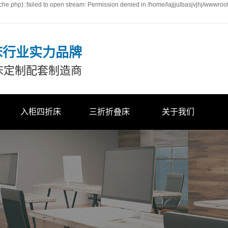
he.php): failed to open stream: Permission denied in /home/lajjjulbasjvjhj/wwwroo
床行业实力品牌
床定制配套制造商
入柜四折床
三折折叠床
关于我们