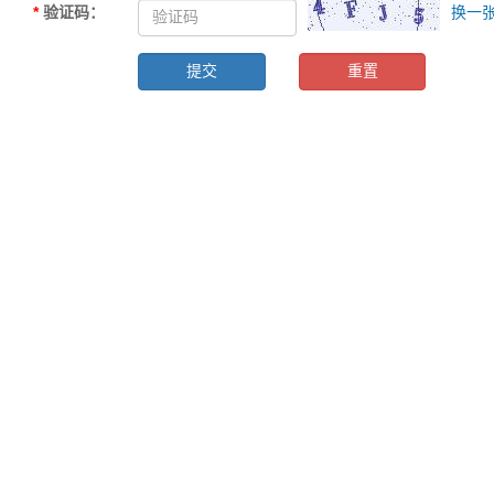
*
验证码
：
换一