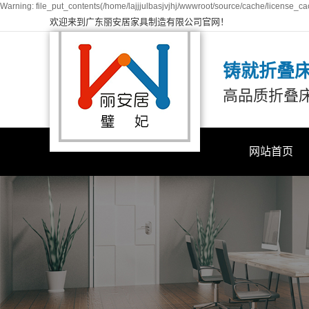
Warning: file_put_contents(/home/lajjjulbasjvjhj/wwwroot/source/cache/license_cac
欢迎来到广东丽安居家具制造有限公司官网！
铸就折叠
高品质折叠
网站首页