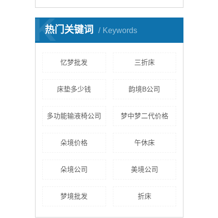
K
热门关键词
Keywords
忆梦批发
三折床
床垫多少钱
韵境B公司
多功能输液椅公司
梦中梦二代价格
朵境价格
午休床
朵境公司
美境公司
梦境批发
折床