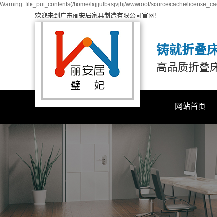
Warning: file_put_contents(/home/lajjjulbasjvjhj/wwwroot/source/cache/license_cac
欢迎来到广东丽安居家具制造有限公司官网！
铸就折叠
高品质折叠
网站首页