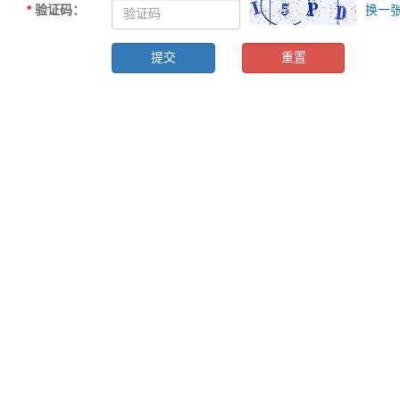
*
验证码
：
换一