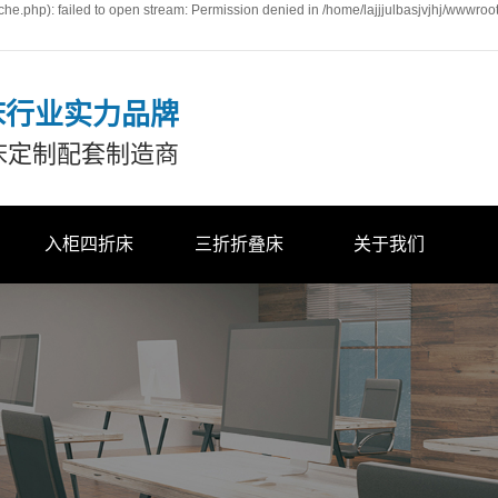
he.php): failed to open stream: Permission denied in /home/lajjjulbasjvjhj/wwwroo
床行业实力品牌
床定制配套制造商
入柜四折床
三折折叠床
关于我们